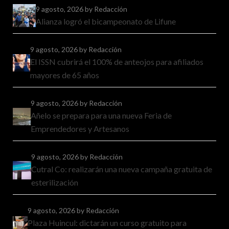
9 agosto, 2026
by Redacción
Alianza logró el bicampeonato de Lifune
9 agosto, 2026
by Redacción
El ISSN cubrirá el 100% de anteojos para afiliados
mayores de 65 años
9 agosto, 2026
by Redacción
Añelo se prepara para una nueva Feria de
Emprendedores y Artesanos
9 agosto, 2026
by Redacción
Cutral Co: realizarán una nueva campaña gratuita de
esterilización
9 agosto, 2026
by Redacción
Plaza Huincul: dictarán un curso gratuito para