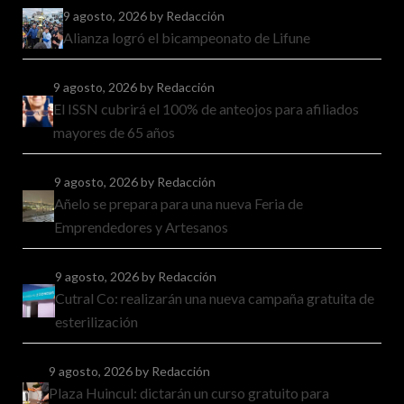
9 agosto, 2026
by Redacción
Alianza logró el bicampeonato de Lifune
9 agosto, 2026
by Redacción
El ISSN cubrirá el 100% de anteojos para afiliados
mayores de 65 años
9 agosto, 2026
by Redacción
Añelo se prepara para una nueva Feria de
Emprendedores y Artesanos
9 agosto, 2026
by Redacción
Cutral Co: realizarán una nueva campaña gratuita de
esterilización
9 agosto, 2026
by Redacción
Plaza Huincul: dictarán un curso gratuito para