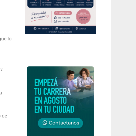
que lo
ra
a
s de