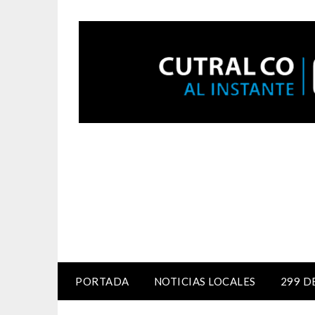
PORTADA
NOTICIAS LOCALES
299 D