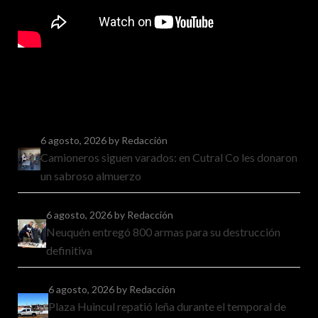
6 agosto, 2026
by Redacción
Camioneros siguen varados: en Cutral Co les donaron
un sabroso almuerzo
6 agosto, 2026
by Redacción
Neuquén entregó 800 armas para su destrucción
definitiva
6 agosto, 2026
by Redacción
Plaza Huincul repatió leña durante el temporal de