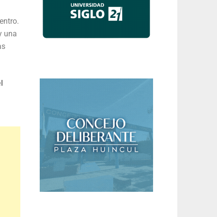
entro.
y una
as
l