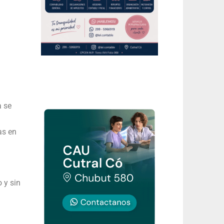
a se
as en
 y sin