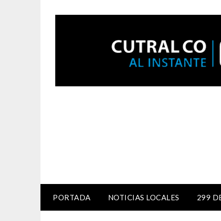
PORTADA
NOTICIAS LOCALES
299 D