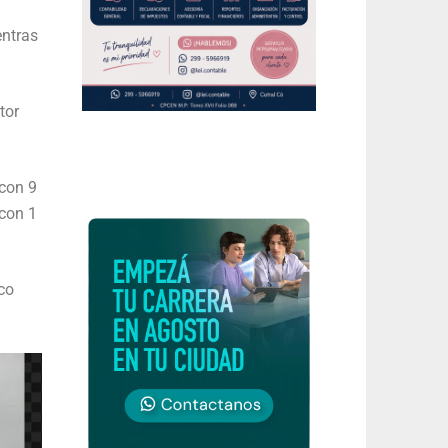
entras
tor
 con 9
 con 1
co