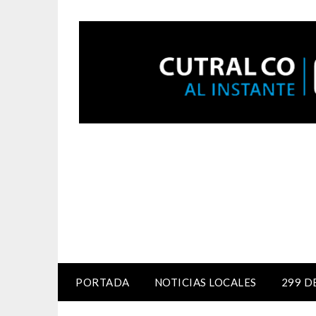
PORTADA
NOTICIAS LOCALES
299 D