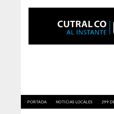
PORTADA
NOTICIAS LOCALES
299 D