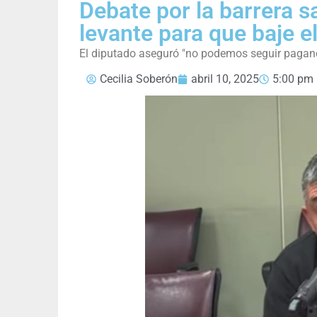
Debate por la barrera s
levante para que baje el
El diputado aseguró "no podemos seguir pagand
Cecilia Soberón
abril 10, 2025
5:00 pm