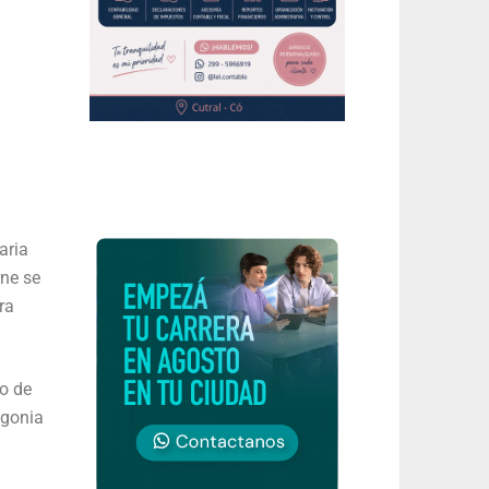
a
aria
rne se
ra
so de
agonia