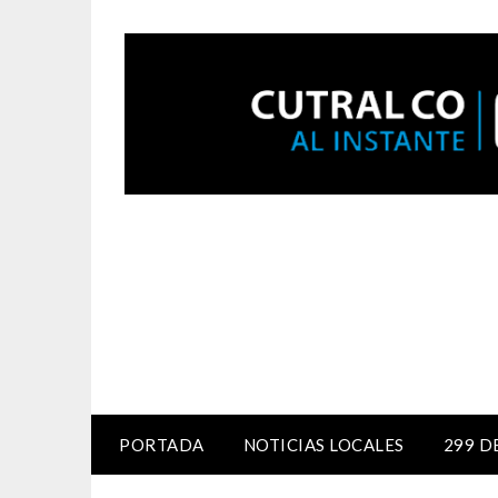
PORTADA
NOTICIAS LOCALES
299 D