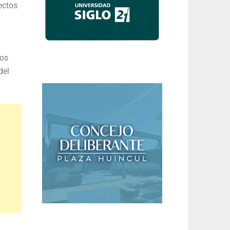
ectos
mos
del