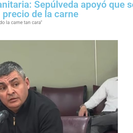
anitaria: Sepúlveda apoyó que s
 precio de la carne
o la carne tan cara"