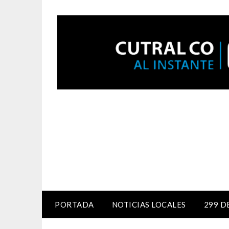
PORTADA
NOTICIAS LOCALES
299 D