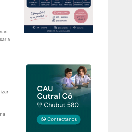
onas
sar a
izar
una