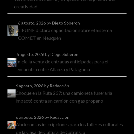
creatividad
6 agosto, 2026
by Diego Soberon
LIFUNE dictará capacitación sobre el Sistema
COMET en Neuquén
6 agosto, 2026
by Diego Soberon
Inicia la venta de entradas anticipadas para el
encuentro entre Alianza y Patagonia
6 agosto, 2026
by Redacción
Choque en la Ruta 237: una camioneta funeraria
impactó contra un camión con gas propano
6 agosto, 2026
by Redacción
Abrieron las inscripciones para los talleres culturales
de la Casa de Cultura de Cutral Co