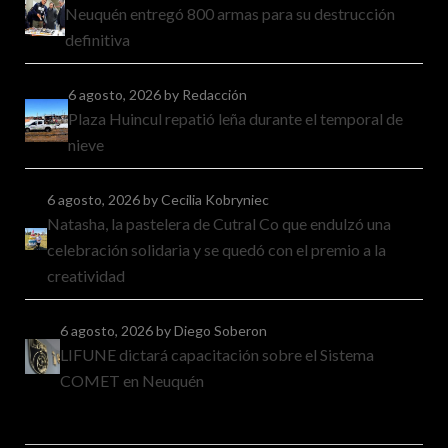
Neuquén entregó 800 armas para su destrucción
definitiva
6 agosto, 2026
by Redacción
Plaza Huincul repatió leña durante el temporal de
nieve
6 agosto, 2026
by Cecilia Kobryniec
Natasha, la pastelera de Cutral Co que endulzó una
celebración solidaria y se quedó con el premio a la
creatividad
6 agosto, 2026
by Diego Soberon
LIFUNE dictará capacitación sobre el Sistema
COMET en Neuquén