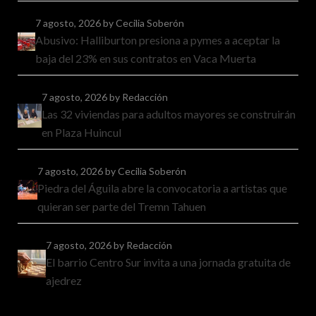
7 agosto, 2026
by Cecilia Soberón
Abusivo: Halliburton presiona a pymes a aceptar la
baja del 23% en sus contratos en Vaca Muerta
7 agosto, 2026
by Redacción
Las 32 viviendas para adultos mayores se construirán
en Plaza Huincul
7 agosto, 2026
by Cecilia Soberón
Piedra del Águila abre la convocatoria a artistas que
quieran ser parte del Tremn Tahuen
7 agosto, 2026
by Redacción
El barrio Centro Sur invita a una jornada gratuita de
ajedrez