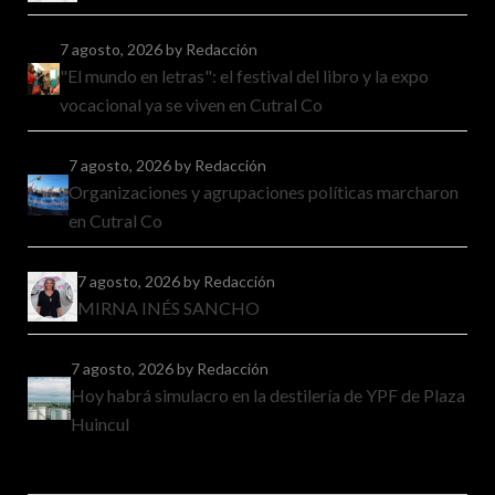
7 agosto, 2026
by Redacción
"El mundo en letras": el festival del libro y la expo
vocacional ya se viven en Cutral Co
7 agosto, 2026
by Redacción
Organizaciones y agrupaciones políticas marcharon
en Cutral Co
7 agosto, 2026
by Redacción
MIRNA INÉS SANCHO
7 agosto, 2026
by Redacción
Hoy habrá simulacro en la destilería de YPF de Plaza
Huincul