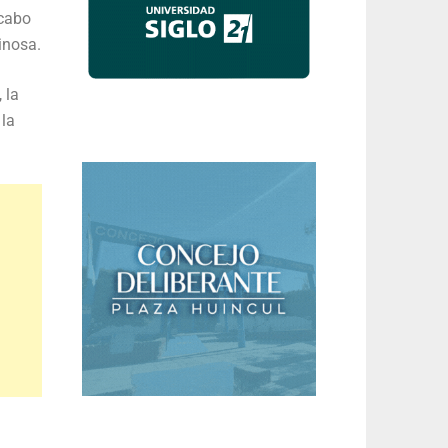
 cabo
inosa.
 la
 la