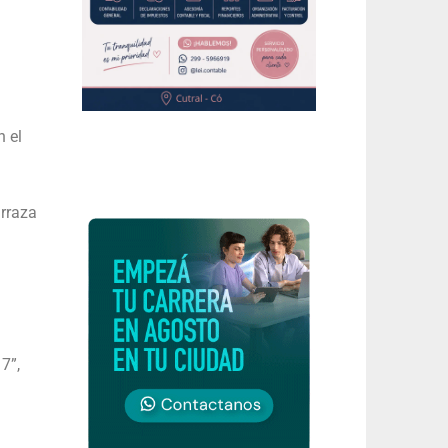
 el
arraza
7”,