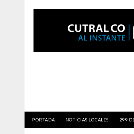
PORTADA
NOTICIAS LOCALES
299 D