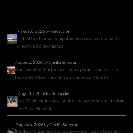
7 agosto, 2026
by Redacción
Cutral Co: Nuevo equipamiento para acompañar el
crecimiento de Alianza
7 agosto, 2026
by Cecilia Soberón
Abusivo: Halliburton presiona a pymes a aceptar la
baja del 23% en sus contratos en Vaca Muerta
7 agosto, 2026
by Redacción
Las 32 viviendas para adultos mayores se construirán
en Plaza Huincul
7 agosto, 2026
by Cecilia Soberón
Piedra del Águila abre la convocatoria a artistas que