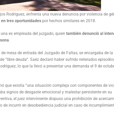
ejos Rodríguez, enfrenta una nueva denuncia por violencia de gé
en tres oportunidades
por hechos similares en 2018.
 una ex empleada del juzgado, quien
también denunció al inte
rsona
.
ea de mesa de entrada del Juzgado de Faltas, se encargaba de la
de “libre deuda”. Saéz declaró haber sufrido reiterados episodio
 Rodríguez, lo que la llevó a presentar una demanda el 9 de octub
minó que existía “una situación compleja con componentes de vio
aba signos de desgaste emocional y malestar persistente en su
entiva, el juez interviniente dispuso una prohibición de acercam
o de incurrir en desobediencia judicial en caso de incumplimien