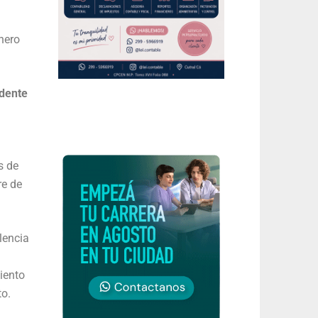
nero
ndente
s de
re de
lencia
iento
to.