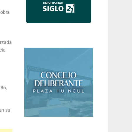
 obra
orzada
cia
786,
en su