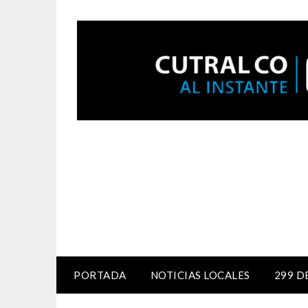
PORTADA
NOTICIAS LOCALES
299 D