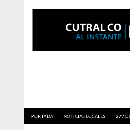
PORTADA
NOTICIAS LOCALES
299 D