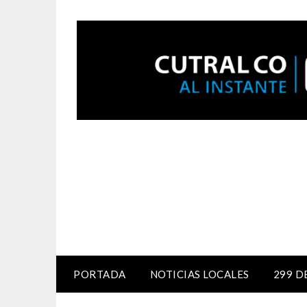
PORTADA
NOTICIAS LOCALES
299 D