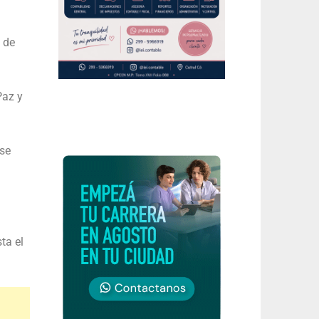
 de
Paz y
 se
ta el