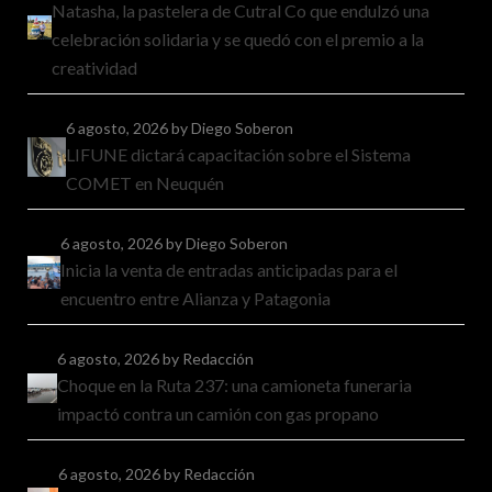
Natasha, la pastelera de Cutral Co que endulzó una
celebración solidaria y se quedó con el premio a la
creatividad
6 agosto, 2026
by Diego Soberon
LIFUNE dictará capacitación sobre el Sistema
COMET en Neuquén
6 agosto, 2026
by Diego Soberon
Inicia la venta de entradas anticipadas para el
encuentro entre Alianza y Patagonia
6 agosto, 2026
by Redacción
Choque en la Ruta 237: una camioneta funeraria
impactó contra un camión con gas propano
6 agosto, 2026
by Redacción