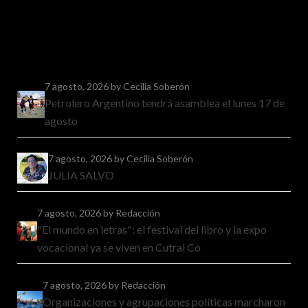
7 agosto, 2026
by Cecilia Soberón
Petrolero Argentino tendrá asamblea el lunes 17 de
agosto
7 agosto, 2026
by Cecilia Soberón
JULIA SALVO
7 agosto, 2026
by Redacción
"El mundo en letras": el festival del libro y la expo
vocacional ya se viven en Cutral Co
7 agosto, 2026
by Redacción
Organizaciones y agrupaciones políticas marcharon