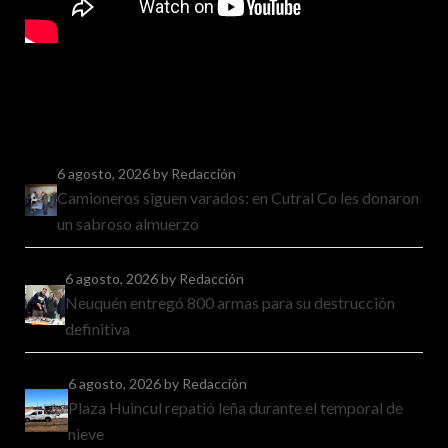
6 agosto, 2026
by Redacción
Camioneros siguen varados: en Cutral Co les donaron
un sabroso almuerzo
6 agosto, 2026
by Redacción
Neuquén entregó 800 armas para su destrucción
definitiva
6 agosto, 2026
by Redacción
Plaza Huincul repatió leña durante el temporal de
nieve