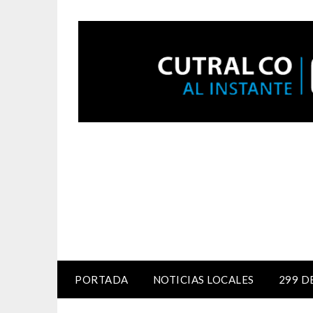
PORTADA
NOTICIAS LOCALES
299 D