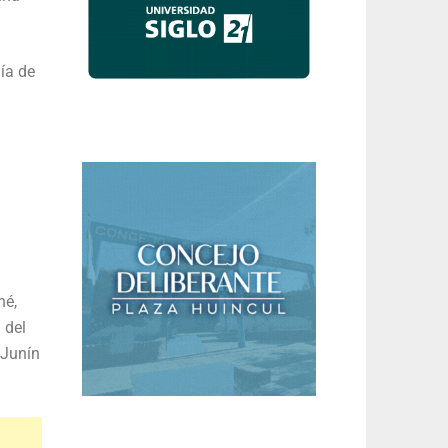
ía de
né,
 del
 Junín