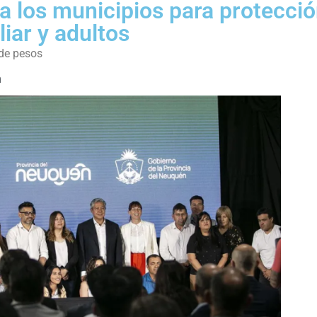
a los municipios para protecci
liar y adultos
 de pesos
m