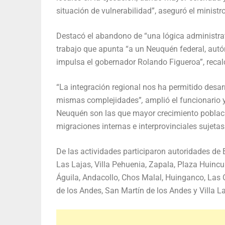
situación de vulnerabilidad”, aseguró el ministr
Destacó el abandono de “una lógica administrat
trabajo que apunta “a un Neuquén federal, aut
impulsa el gobernador Rolando Figueroa”, recal
“La integración regional nos ha permitido desar
mismas complejidades”
,
amplió el funcionario y
Neuquén son las que mayor crecimiento poblaci
migraciones internas e interprovinciales sujeta
De las actividades participaron autoridades de 
Las Lajas, Villa Pehuenia, Zapala, Plaza Huincul,
Águila, Andacollo, Chos Malal, Huinganco, Las
de los Andes, San Martín de los Andes y Villa L