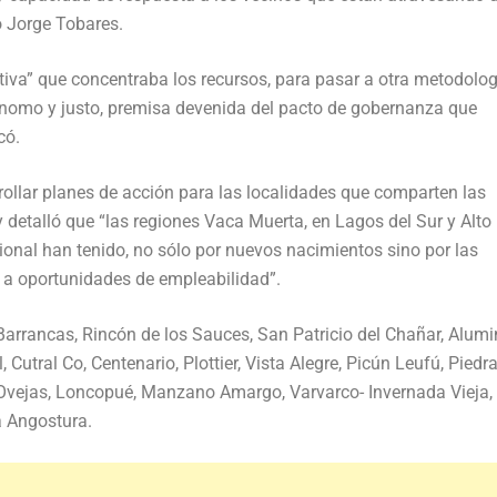
o Jorge Tobares.
iva” que concentraba los recursos, para pasar a otra metodolog
ónomo y justo, premisa devenida del pacto de gobernanza que
có.
rollar planes de acción para las localidades que comparten las
 detalló que “las regiones Vaca Muerta, en Lagos del Sur y Alto
onal han tenido, no sólo por nuevos nacimientos sino por las
s a oportunidades de empleabilidad”.
Barrancas, Rincón de los Sauces, San Patricio del Chañar, Alumi
 Cutral Co, Centenario, Plottier, Vista Alegre, Picún Leufú, Piedra
 Ovejas, Loncopué, Manzano Amargo, Varvarco- Invernada Vieja,
a Angostura.