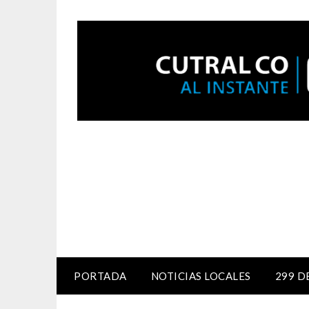
PORTADA
NOTICIAS LOCALES
299 D