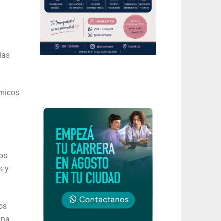
las
ómicos
los
s y
os
una