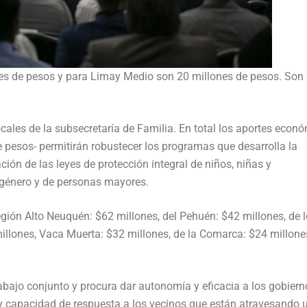
nes de pesos y para Limay Medio son 20 millones de pesos. Son 
ocales de la subsecretaría de Familia. En total los aportes econ
e pesos- permitirán robustecer los programas que desarrolla la
ción de las leyes de protección integral de niños, niñas y
e género y de personas mayores.
región Alto Neuquén: $62 millones, del Pehuén: $42 millones, de 
millones, Vaca Muerta: $32 millones, de la Comarca: $24 millone
rabajo conjunto y procura dar autonomía y eficacia a los gobiern
 y capacidad de respuesta a los vecinos que están atravesando 