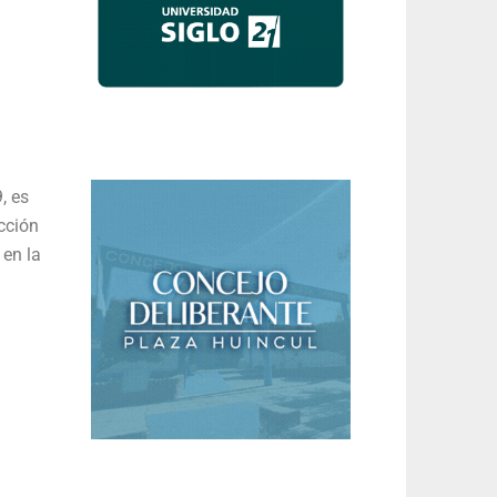
, es
cción
 en la