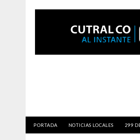
PORTADA
NOTICIAS LOCALES
299 D