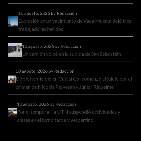
10 agosto, 2026
by Redacción
Explosión en un yacimiento de Vaca Muerta dejó tres
trabajadores heridos
10 agosto, 2026
by Redacción
Un camión volcó en la subida de San Sebastián
10 agosto, 2026
by Redacción
Doble homicidio en Cutral Co: comenzó el juicio por el
crimen de Nicolás Piovesan y Junior Riquelme
10 agosto, 2026
by Redacción
Por el temporal, la UTN suspendió actividades y
clases en el turno tarde y vespertino