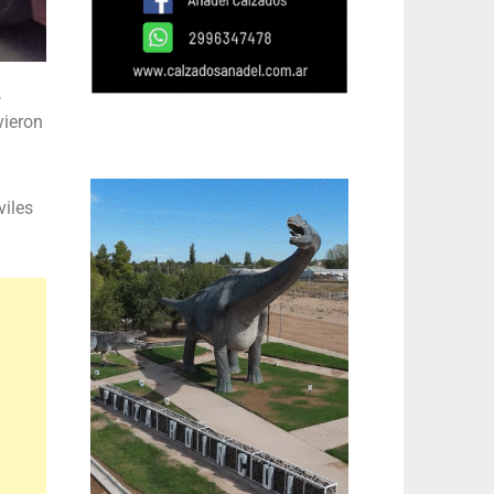
,
vieron
á
viles