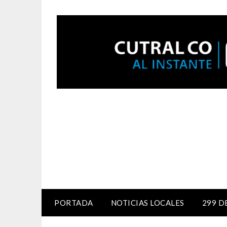
PORTADA
NOTICIAS LOCALES
299 D