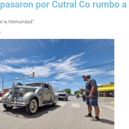
 pasaron por Cutral Co rumbo a
de la Hermandad".
m