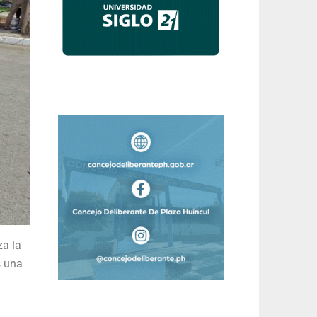
za la
s una