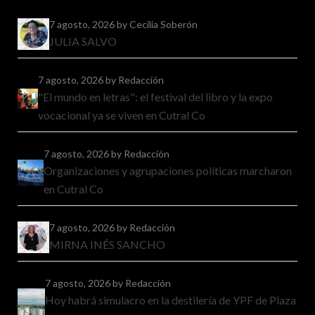
7 agosto, 2026
by Cecilia Soberón
JULIA SALVO
7 agosto, 2026
by Redacción
"El mundo en letras": el festival del libro y la expo
vocacional ya se viven en Cutral Co
7 agosto, 2026
by Redacción
Organizaciones y agrupaciones políticas marcharon
en Cutral Co
7 agosto, 2026
by Redacción
MIRNA INÉS SANCHO
7 agosto, 2026
by Redacción
Hoy habrá simulacro en la destilería de YPF de Plaza