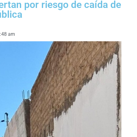
ertan por riesgo de caída de
blica
:48 am