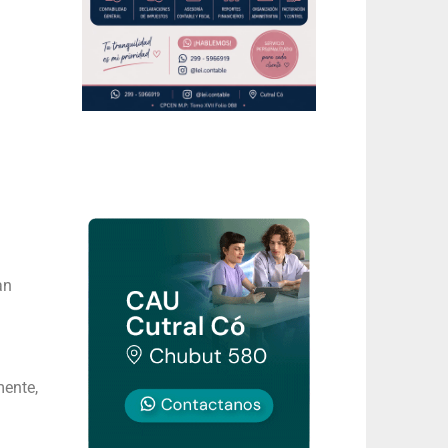
an
mente,