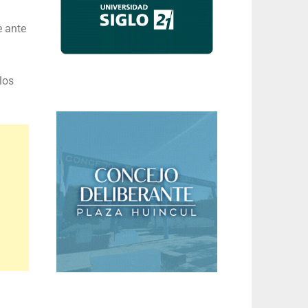
e ante
los