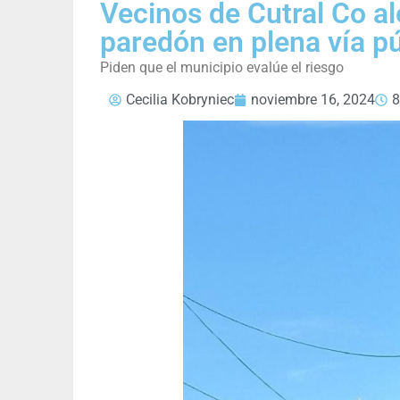
Vecinos de Cutral Co al
paredón en plena vía pú
Piden que el municipio evalúe el riesgo
Cecilia Kobryniec
noviembre 16, 2024
8