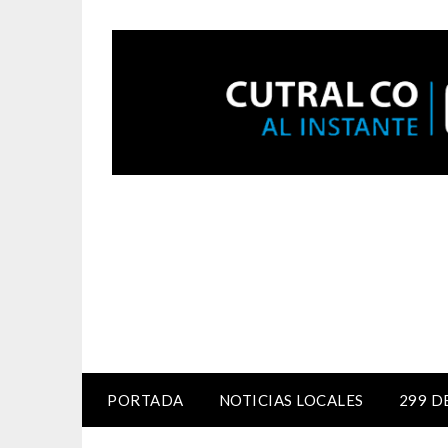
PORTADA
NOTICIAS LOCALES
299 D