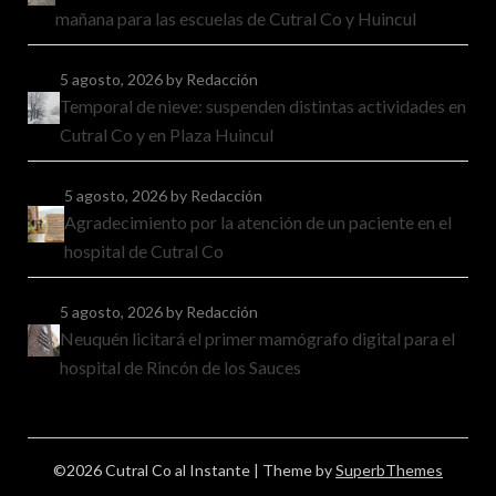
mañana para las escuelas de Cutral Co y Huincul
5 agosto, 2026
by Redacción
Temporal de nieve: suspenden distintas actividades en
Cutral Co y en Plaza Huincul
5 agosto, 2026
by Redacción
Agradecimiento por la atención de un paciente en el
hospital de Cutral Co
5 agosto, 2026
by Redacción
Neuquén licitará el primer mamógrafo digital para el
hospital de Rincón de los Sauces
©2026 Cutral Co al Instante
| Theme by
SuperbThemes