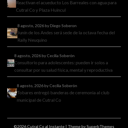
Reactivan el acueducto Los Barreales con agua para
Cutral Co y Plaza Huincul
8 agosto, 2026
by Diego Soberon
Junín de los Andes será sede de la octava fecha del
Rally Neuquino
8 agosto, 2026
by Cecilia Soberón
Consultorio para adolescentes: pueden ir solos a
consultar por su salud física, mental y reproductiva
8 agosto, 2026
by Cecilia Soberón
Tobares entregó banderas de ceremonia al club
municipal de Cutral Co
©2026 Cutral Co al Instante
| Theme by
SuperbThemes