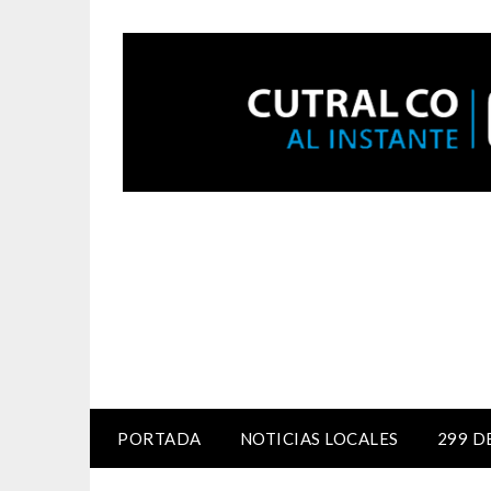
PORTADA
NOTICIAS LOCALES
299 D