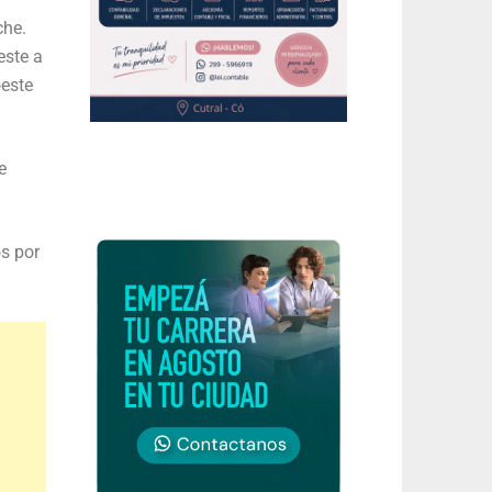
che.
este a
oeste
e
s por