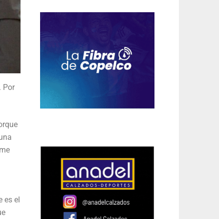
. Por
porque
 una
 me
 es el
ue