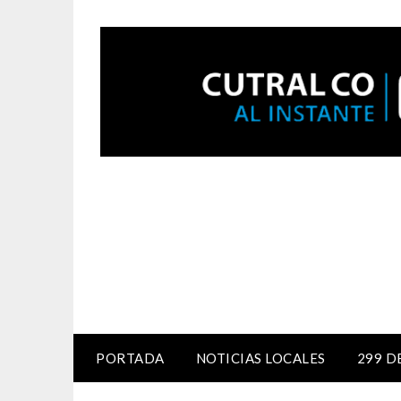
PORTADA
NOTICIAS LOCALES
299 D