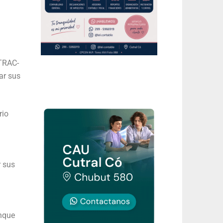
ATRAC-
ar sus
rio
r sus
unque