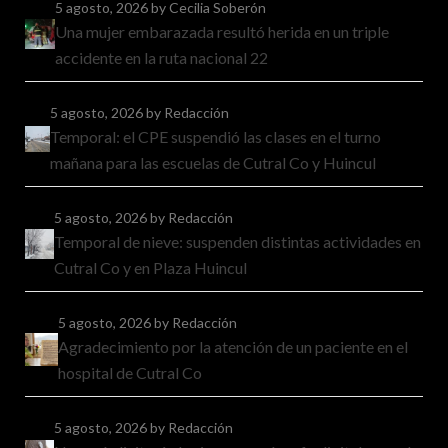
5 agosto, 2026
by Cecilia Soberón
Una mujer embarazada resultó herida en un triple
accidente en la ruta nacional 22
5 agosto, 2026
by Redacción
Temporal: el CPE suspendió las clases en el turno
mañana para las escuelas de Cutral Co y Huincul
5 agosto, 2026
by Redacción
Temporal de nieve: suspenden distintas actividades en
Cutral Co y en Plaza Huincul
5 agosto, 2026
by Redacción
Agradecimiento por la atención de un paciente en el
hospital de Cutral Co
5 agosto, 2026
by Redacción