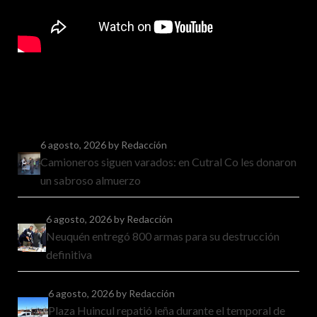
6 agosto, 2026
by Redacción
Camioneros siguen varados: en Cutral Co les donaron
un sabroso almuerzo
6 agosto, 2026
by Redacción
Neuquén entregó 800 armas para su destrucción
definitiva
6 agosto, 2026
by Redacción
Plaza Huincul repatió leña durante el temporal de