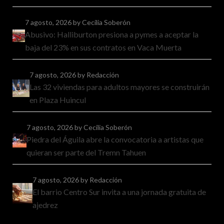
7 agosto, 2026
by Cecilia Soberón
Abusivo: Halliburton presiona a pymes a aceptar la
baja del 23% en sus contratos en Vaca Muerta
7 agosto, 2026
by Redacción
Las 32 viviendas para adultos mayores se construirán
en Plaza Huincul
7 agosto, 2026
by Cecilia Soberón
Piedra del Águila abre la convocatoria a artistas que
quieran ser parte del Tremn Tahuen
7 agosto, 2026
by Redacción
El barrio Centro Sur invita a una jornada gratuita de
ajedrez