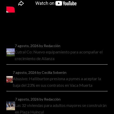
7 agosto, 2026
by Redacción
Cutral Co: Nuevo equipamiento para acompañar el
crecimiento de Alianza
7 agosto, 2026
by Cecilia Soberón
Abusivo: Halliburton presiona a pymes a aceptar la
baja del 23% en sus contratos en Vaca Muerta
7 agosto, 2026
by Redacción
Las 32 viviendas para adultos mayores se construirán
en Plaza Huincul