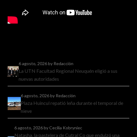
6 agosto, 2026
by Redacción
La UTN Facultad Regional Neuquén eligió a sus
nuevas autoridades
6 agosto, 2026
by Redacción
Plaza Huincul repatió leña durante el temporal de
nieve
6 agosto, 2026
by Cecilia Kobryniec
Natasha, la pastelera de Cutral Co que endulzó una