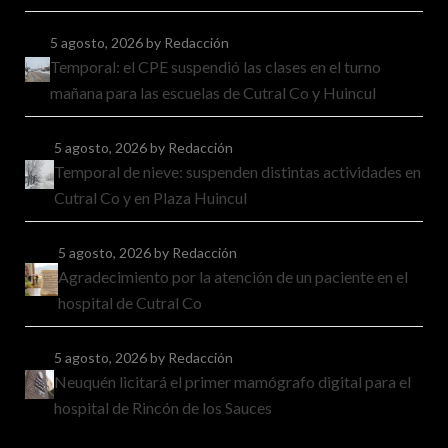
5 agosto, 2026
by Redacción
Temporal: el CPE suspendió las clases en el turno
mañana para las escuelas de Cutral Co y Huincul
5 agosto, 2026
by Redacción
Temporal de nieve: suspenden distintas actividades en
Cutral Co y en Plaza Huincul
5 agosto, 2026
by Redacción
Agradecimiento por la atención de un paciente en el
hospital de Cutral Co
5 agosto, 2026
by Redacción
Neuquén licitará el primer mamógrafo digital para el
hospital de Rincón de los Sauces