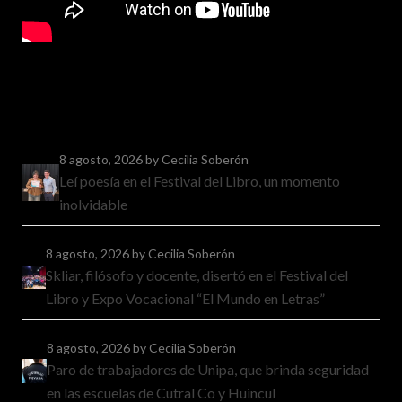
8 agosto, 2026
by Cecilia Soberón
Leí poesía en el Festival del Libro, un momento
inolvidable
8 agosto, 2026
by Cecilia Soberón
Skliar, filósofo y docente, disertó en el Festival del
Libro y Expo Vocacional “El Mundo en Letras”
8 agosto, 2026
by Cecilia Soberón
Paro de trabajadores de Unipa, que brinda seguridad
en las escuelas de Cutral Co y Huincul