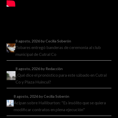
8 agosto, 2026
by Cecilia Soberón
Tobares entregó banderas de ceremonia al club
municipal de Cutral Co
8 agosto, 2026
by Redacción
¿Qué dice el pronóstico para este sábado en Cutral
Co y Plaza Huincul?
8 agosto, 2026
by Cecilia Soberón
Acipan sobre Halliburton: "Es insólito que se quiera
modificar contratos en plena ejecución"