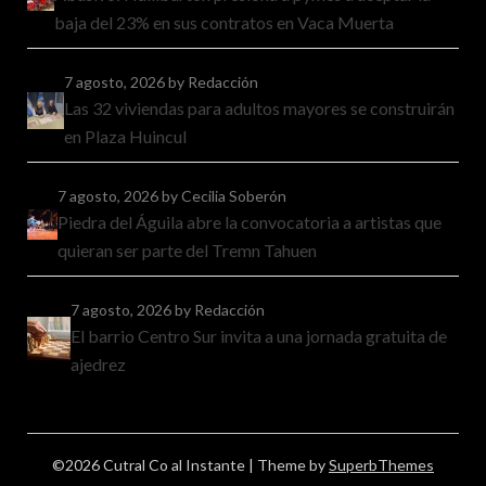
baja del 23% en sus contratos en Vaca Muerta
7 agosto, 2026
by Redacción
Las 32 viviendas para adultos mayores se construirán
en Plaza Huincul
7 agosto, 2026
by Cecilia Soberón
Piedra del Águila abre la convocatoria a artistas que
quieran ser parte del Tremn Tahuen
7 agosto, 2026
by Redacción
El barrio Centro Sur invita a una jornada gratuita de
ajedrez
©2026 Cutral Co al Instante
| Theme by
SuperbThemes