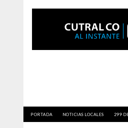
PORTADA
NOTICIAS LOCALES
299 D