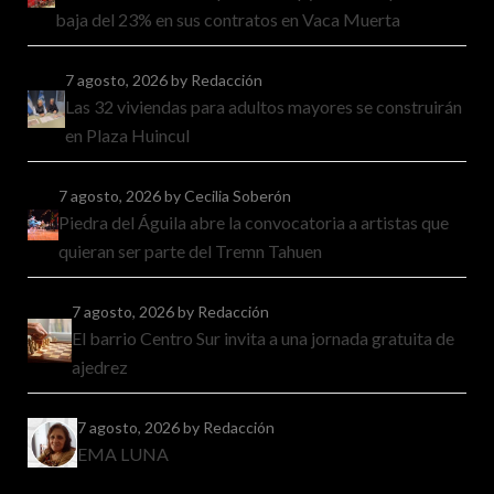
baja del 23% en sus contratos en Vaca Muerta
7 agosto, 2026
by Redacción
Las 32 viviendas para adultos mayores se construirán
en Plaza Huincul
7 agosto, 2026
by Cecilia Soberón
Piedra del Águila abre la convocatoria a artistas que
quieran ser parte del Tremn Tahuen
7 agosto, 2026
by Redacción
El barrio Centro Sur invita a una jornada gratuita de
ajedrez
7 agosto, 2026
by Redacción
EMA LUNA