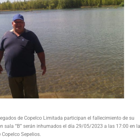
legados de Copelco Limitada participan el fallecimiento de su
n sala “B” serán inhumados el día 29/05/2023 a las 17:00 en l
e Copelco Sepelios.