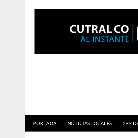
PORTADA
NOTICIAS LOCALES
299 D