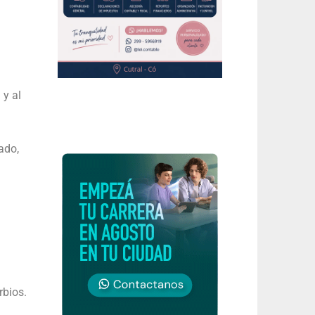
 y al
ado,
rbios.