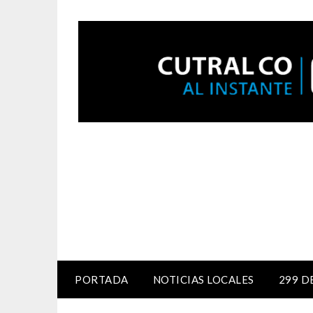
PORTADA
NOTICIAS LOCALES
299 D