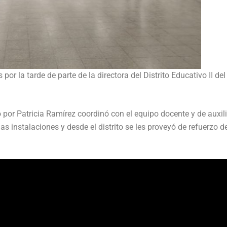
s por la tarde de parte de la directora del Distrito Educativo II de
o por Patricia Ramírez coordinó con el equipo docente y de auxil
s instalaciones y desde el distrito se les proveyó de refuerzo d