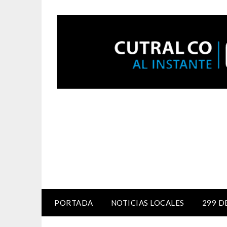
PORTADA
NOTICIAS LOCALES
299 D