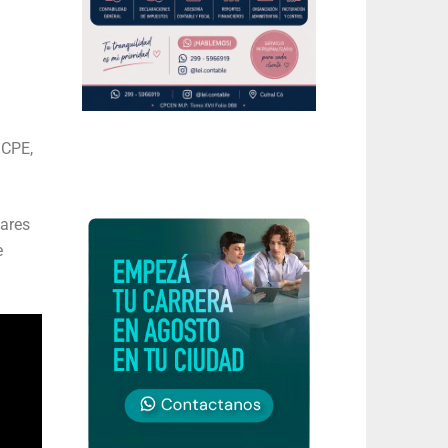
l CPE,
iares
e