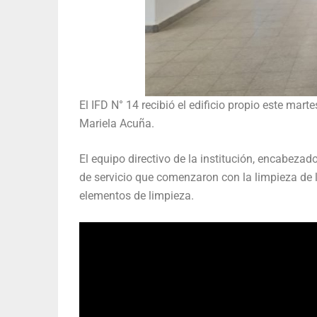
El IFD N° 14 recibió el edificio propio este marte
Mariela Acuña.
El equipo directivo de la institución, encabezad
de servicio que comenzaron con la limpieza de la
elementos de limpieza.