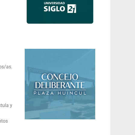
os/as.
tula y
ntos