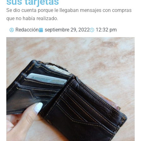
sus tarjetas
Se dio cuenta porque le llegaban mensajes con compras
que no había realizado.
Redacción
septiembre 29, 2022
12:32 pm