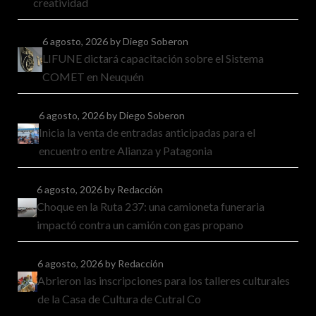
creatividad
6 agosto, 2026
by Diego Soberon
LIFUNE dictará capacitación sobre el Sistema
COMET en Neuquén
6 agosto, 2026
by Diego Soberon
Inicia la venta de entradas anticipadas para el
encuentro entre Alianza y Patagonia
6 agosto, 2026
by Redacción
Choque en la Ruta 237: una camioneta funeraria
impactó contra un camión con gas propano
6 agosto, 2026
by Redacción
Abrieron las inscripciones para los talleres culturales
de la Casa de Cultura de Cutral Co