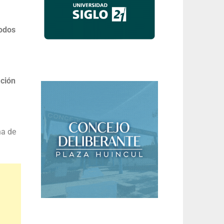
todos
ación
na de