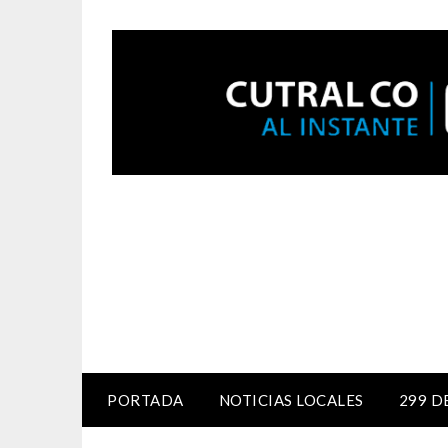
PORTADA
NOTICIAS LOCALES
299 D