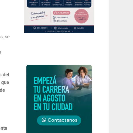
s, se
s
s del
 que
 de
enta